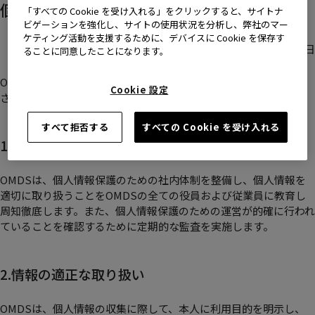
個人情報保護方針
「すべての Cookie を受け入れる」をクリックすると、サイトナ
ビゲーションを強化し、サイトの使用状況を分析し、弊社のマー
ケティング活動を支援するために、デバイスに Cookie を保存す
制定日 2021年1月1日
ることに同意したことになります。
OMDSにおける
個人情報の取り扱いについてはこちら
をご覧くだ
Cookie 設定
さい。
すべて拒否する
すべての Cookie を受け入れる
1.社内体制の整備
OMDSは、個人情報保護のための社内体制を整備し、個人情報を
適切に取り扱うことをOMDSの全ての役員および従業員に教育し
周知徹底します。また、個人情報保護のための運営が的確に行われ
ていることを確認するために定期的な監査を実施します。
2.情報の適正な取り扱い
OMDSは、個人情報の収集に際して、本人に利用目的を明示し、